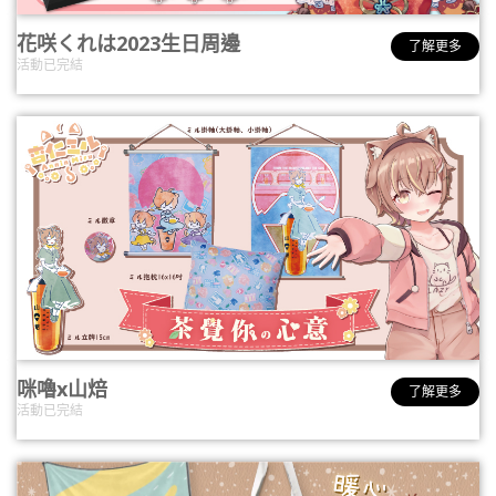
花咲くれは2023生日周邊
了解更多
活動已完結
咪嚕x山焙
了解更多
活動已完結