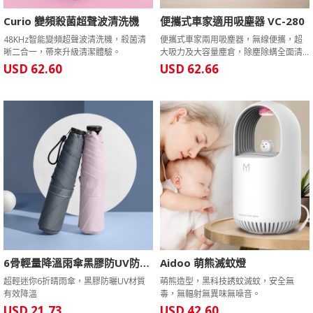
Curio 變頻殺菌超聲波清洗機
便攜式車家適用吸塵器 VC-280
48KHz智能變頻超聲波清洗機，殺菌清
便攜式車家兩用吸塵器，無線便攜，超
晰二合一，帶來升級清潔體驗。
大吸力及大容量塵倉，除塵除螨全面清
潔。
USD 62.60
USD 62.66
6骨輕量降溫雨傘黑膠防UV防曬傘 魔術貼款
Aidoo 萌熊滅蚊燈
超輕迷你6折晴雨傘，黑膠防曬UV材質
萌熊造型，黑科技誘蚊滅蚊，安全無
有效降溫
毒，無輻射無異味無噪音。
USD 21.73
USD 42.60