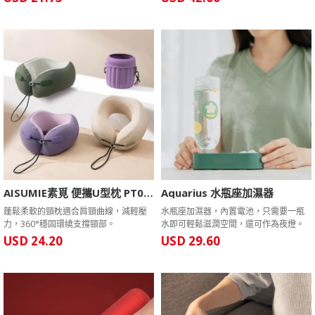
AISUMIE素覓 便攜U型枕 PT059
Aquarius 水瓶座加濕器
蓬鬆柔軟的頸枕適合肩頸曲線，減輕壓
水瓶座加濕器，內置電池，只需要一瓶
力，360°穩固環繞支撐頸部。
水即可輕鬆滋潤空間，還可作為夜燈。
USD 24.20
USD 29.60