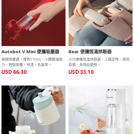
Autobot V Mini 便攜吸塵器
Bear 便攜恆溫烘鞋器
無線吸塵器，僅有57mm，小體積強吸
小巧便攜恆溫烘鞋器，三檔定時，高效
力，輕鬆吸塵，碎渣，毛髮等。
殺菌，多物品適用。
USD 66.30
USD 33.10