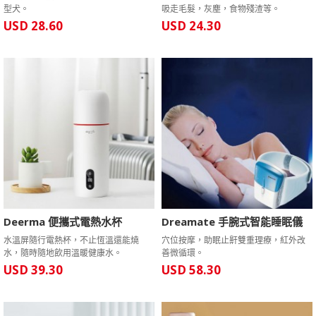
型犬。
吸走毛髮，灰塵，食物殘渣等。
USD 28.60
USD 24.30
Deerma 便攜式電熱水杯
Dreamate 手腕式智能睡眠儀
水溫屏隨行電熱杯，不止恆溫還能燒
穴位按摩，助眠止鼾雙重理療，紅外改
水，隨時隨地飲用溫暖健康水。
善微循環。
USD 39.30
USD 58.30