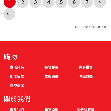
1
2
3
4
5
6
7
>
>|
顯示 1 - 20 / 134 (共 7 頁)
購物
生活時尚
美容護理
家庭電器
廚房家電
電腦周邊
冬季熱銷
抗疫清潔
關於我們
關於我們
購物須知
退換貨政策