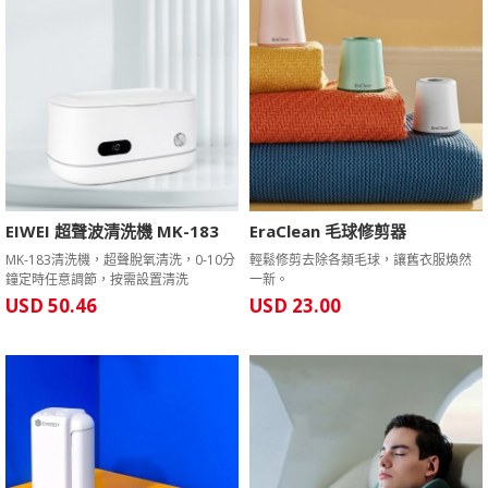
EIWEI 超聲波清洗機 MK-183
EraClean 毛球修剪器
MK-183清洗機，超聲脫氧清洗，0-10分
輕鬆修剪去除各類毛球，讓舊衣服煥然
鐘定時任意調節，按需設置清洗
一新。
USD 50.46
USD 23.00