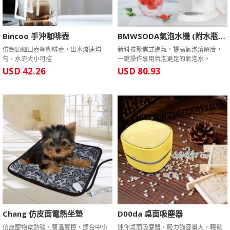
Bincoo 手沖咖啡壺
BMWSODA氣泡水機 (附水瓶*2+氣瓶*1)
仿鵝頸細口壺嘴咖啡壺，出水流速均
新科技聚焦式進氣，提高氣泡溶解度，
勻，水流大小可控
一鍵操作享用氣泡更足的氣泡水。
USD 42.26
USD 80.93
Chang 仿皮面電熱坐墊
D00da 桌面吸塵器
仿皮寵物電熱毯，雙溫雙控，適合中小
迷你桌面吸塵器，吸力強容量大，輕鬆